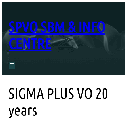
Перейти
к
SPVO SBM & INFO
содержимому
CENTRE
SIGMA PLUS VO 20
years